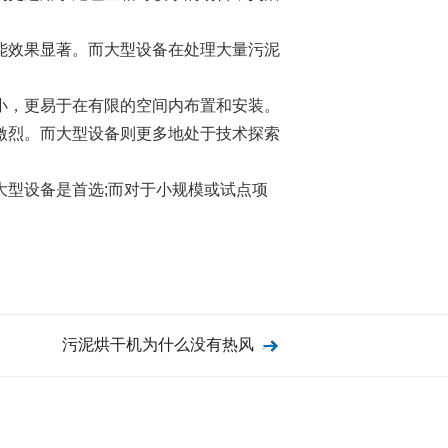
效果显著。而大型设备在处理大量污泥
，更易于在有限的空间内布置和安装。
烈。而大型设备则更多地处于技术探索
型设备是首选;而对于小规模或试点项
污泥烘干机为什么没有热风