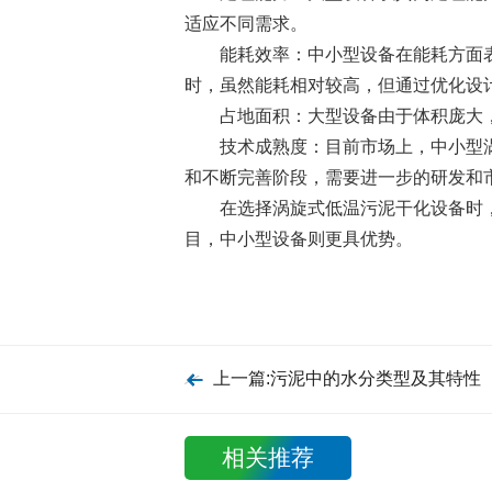
适应不同需求。
能耗效率：中小型设备在能耗方面表
时，虽然能耗相对较高，但通过优化设
占地面积：大型设备由于体积庞大，
技术成熟度：目前市场上，中小型涡
和不断完善阶段，需要进一步的研发和
在选择涡旋式低温污泥干化设备时，应
目，中小型设备则更具优势。
上一篇:污泥中的水分类型及其特性
相关推荐