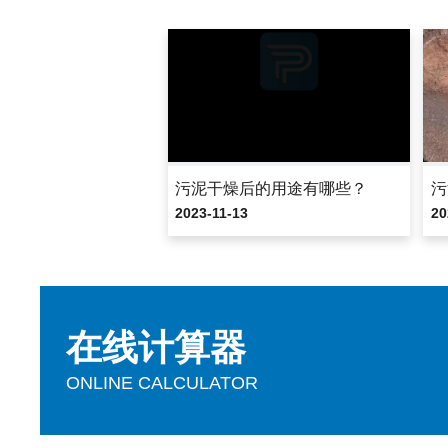
污泥干燥后的用途有哪些？
2023-11-13
20
在线计算器
ONLINE CALCULATOR