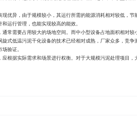
现优异，由于规模较小，其运行所需的能源消耗相对较低，节能
计和运行管理，也能实现较高的能效。
通常需要占用较大的场地空间。而中小型设备占地面积相对较小
旋式低温污泥干化设备的技术已经相对成熟，厂家众多，竞争激
市场验证。
根据实际需求和场景进行权衡。对于大规模污泥处理项目，大