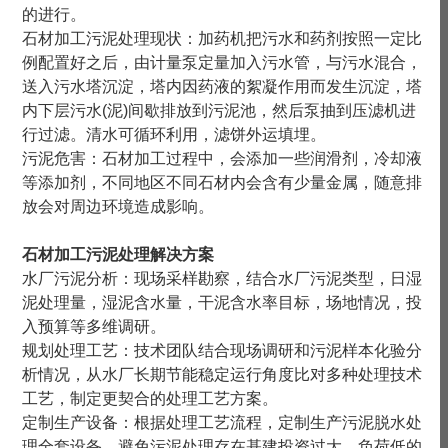
的进行。
石材加工污泥处理现状：加药机把污水和药剂按照一定比
例配置好之后，由计量泵定量加入污水管，与污水混合，
送入污水塔沉淀，塔内因药液的絮凝作用而发生沉淀，塔
内下层污水(泥)间歇排放到污泥池，然后泵抽到压滤机进
行过滤。清水可循环利用，滤饼外运填埋。
污泥危害：石材加工过程中，会添加一些润滑剂，冷却液
等添加剂，不同地区不同石材内会含有少量金属，随意排
放会对周边环境造成影响。
石材加工污泥处理
解决方案
水厂污泥分析：现场采样勘察，结合水厂污泥类型，日湿
泥处理量，湿泥含水量，干泥含水率目标，场地情况，投
入预算等多维调研。
规划处理工艺：技术团队结合现场调研和污泥样本化验分
析情况，从水厂长期节能稳定运行角度比对多种处理技术
工艺，制定更契合的处理工艺方案。
定制生产设备：根据处理工艺流程，定制生产污泥脱水处
理全套设备，避免污泥处理存在基建投资过大，负荷低的