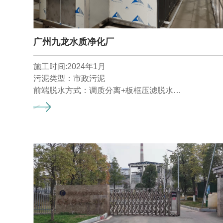
广州九龙水质净化厂
施工时间:2024年1月
污泥类型：市政污泥
前端脱水方式：调质分离+板框压滤脱水
湿污泥含水率：60%
污泥干化目标含水率：30%
产泥量：85t/d