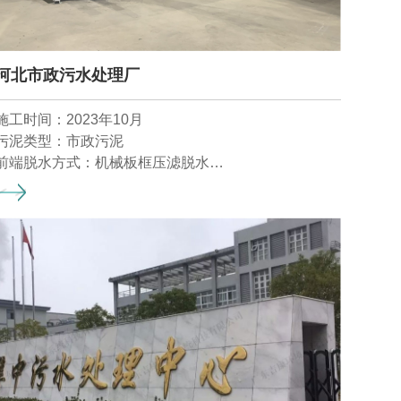
河北市政污水处理厂
施工时间：2023年10月
污泥类型：市政污泥
前端脱水方式：机械板框压滤脱水
湿污泥含水率:70- 80 %
污泥干化目标含水率：2 0 -3 0 %
产泥量:50t/d