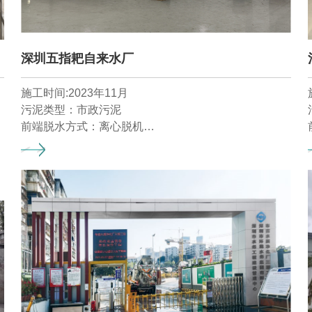
深圳五指耙自来水厂
施工时间:2023年11月
污泥类型：市政污泥
前端脱水方式：离心脱机
湿污泥含水率：75-85%
污泥干化目标含水率：40%
产泥量：10t/d