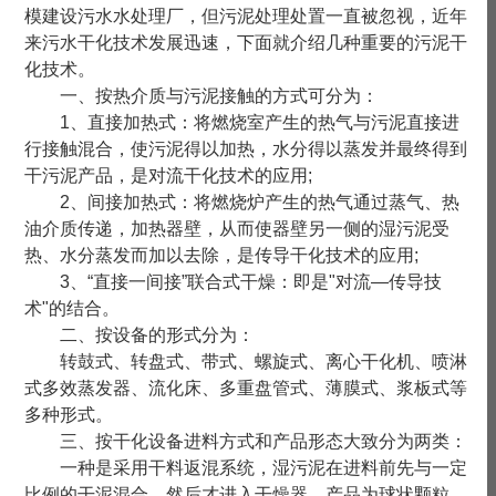
模建设污水水处理厂，但污泥处理处置一直被忽视，近年
来污水干化技术发展迅速，下面就介绍几种重要的污泥干
化技术。
一、按热介质与污泥接触的方式可分为：
1、直接加热式：将燃烧室产生的热气与污泥直接进
行接触混合，使污泥得以加热，水分得以蒸发并最终得到
干污泥产品，是对流干化技术的应用;
2、间接加热式：将燃烧炉产生的热气通过蒸气、热
油介质传递，加热器壁，从而使器壁另一侧的湿污泥受
热、水分蒸发而加以去除，是传导干化技术的应用;
3、“直接一间接”联合式干燥：即是"对流—传导技
术"的结合。
二、按设备的形式分为：
转鼓式、转盘式、带式、螺旋式、离心干化机、喷淋
式多效蒸发器、流化床、多重盘管式、薄膜式、浆板式等
多种形式。
三、按干化设备进料方式和产品形态大致分为两类：
一种是采用干料返混系统，湿污泥在进料前先与一定
比例的干泥混合，然后才进入干燥器，产品为球状颗粒，