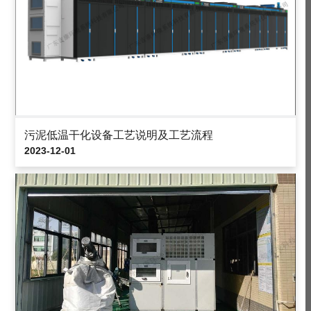
污泥低温干化设备​工艺说明及工艺流程
2023-12-01