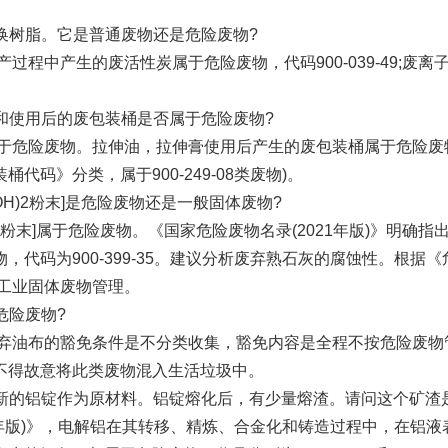
换树脂。它是普通废物还是危险废物?
中产生的废活性炭属于危险废物，代码900-039-49;废离子交
和使用后的废包装桶是否属于危险废物?
危险废物。拉伸油，拉伸膏使用后产生的废包装桶属于危险废物
码》分类，属于900-249-08类废物)。
OH)2粉末]是危险废物还是一般固体废物?
2粉末]属于危险废物。《国家危险废物名录(2021年版)》明确
代码为900-399-35。建议分析废弃熟石灰的腐蚀性。根据《危
般工业固体废物管理。
危险废物?
油布的豁免条件是不分类收集，豁免内容是全程不按危险废物
不得故意将此类废物混入生活垃圾中。
新的铝锭作为原材料。铝锭熔化后，有少量熔渣。请问这个矿渣
年版)》，电解铝在其转移、精炼、合金化和铸造过程中，在铝