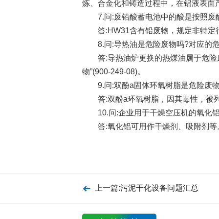
炼、合金化和铸造过程中，在铝液表面产生的铝
7.问:废铅酸蓄电池中的酸是按照废
答:HW31含有铅废物，规定非特定行业
8.问:导热油是危险废物吗?对应的危
答:导热油炉更换的热煤油属于危险废
物”(900-249-08)。
9.问:双酚a固体环氧树脂是危险废物
答:双酚a环氧树脂，因其毒性，被列
10.问:企业用于干燥空压机的氧化铝
答:氧化铝可用作干燥剂、吸附剂等
上一篇:污泥干化设备问题汇总