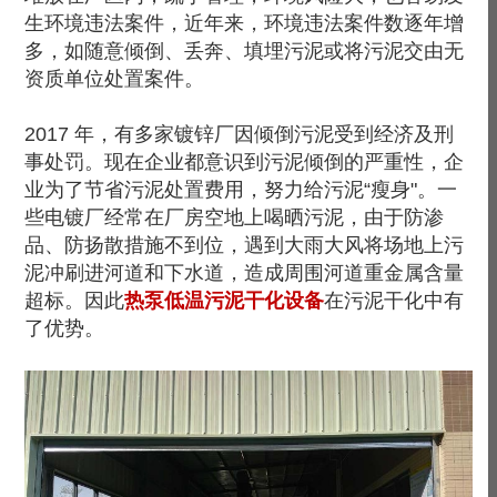
生环境违法案件，近年来，环境违法案件数逐年增
多，如随意倾倒、丢奔、填埋污泥或将污泥交由无
资质单位处置案件。
2017 年，有多家镀锌厂因倾倒污泥受到经济及刑
事处罚。现在企业都意识到污泥倾倒的严重性，企
业为了节省污泥处置费用，努力给污泥“瘦身"。一
些电镀厂经常在厂房空地上喝晒污泥，由于防渗
品、防扬散措施不到位，遇到大雨大风将场地上污
泥冲刷进河道和下水道，造成周围河道重金属含量
超标。因此
热泵低温污泥干化设备
在污泥干化中有
了优势。