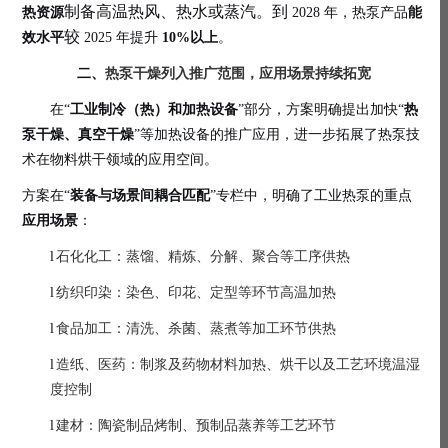
制备高温热风、热水或蒸汽。到
热资源
2028 年，热泵产品
能
较
效水平
2025 年提升
10%以上
。
二、
热泵干燥列入推广范围，应用场景持续拓宽
在“
工业制冷（热）和加热设备
”部分，方案明确提出加快“
热
泵干燥、真空干燥
”等加热设备的推广应用，进一步拓展了热泵技
术在物料烘干领域的应用空间。
方案在“
装备与场景间耦合匹配
”专栏中，明确了工业热泵的重点
应用场景
：
l
石化化工：蒸馏、精炼、分解、聚合等工序供热
l
纺织印染：染色、印花、定型等环节高温加热
l
食品加工：清洗、杀菌、蒸煮等加工环节供热
l
造纸、医药：制浆及药物材料加热、烘干以及工艺环境温湿
度控制
l
建材：陶瓷制品烤制、预制品蒸养等工艺环节