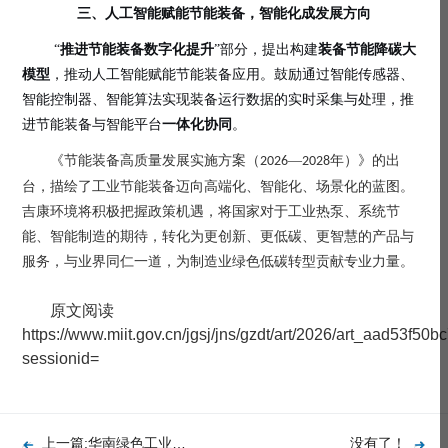
三、
人工智能赋能节能装备，智能化成发展方向
“
推进节能装备数字化提升
”
部分
，提出构建
装备节能降碳大
模型
，推动人工智能赋能节能装备应用。鼓励通过智能传感器、
智能控制器、智能算法实现装备运行数据的实时采集与处理，推
进节能装备与智能平台
一体化协同
。
《节能装备高质量发展实施方案（
—
年）》的出
2026
2028
台，描绘了工业节能装备迈向高端化、智能化、场景化的蓝图。
吉康环境将积极把握政策机遇，将国家对于工业热泵、系统节
能、智能制造的期待，转化为更创新、更低碳、更智慧的产品与
服务，与业界同仁一道，为制造业绿色低碳转型贡献专业力量。
原文阅读
https://www.miit.gov.cn/jgsj/jns/gzdt/art/2026/art_aad53f
sessionid=
上一篇:华南绿色工业创新联盟主席办公会在广州顺利召开！
没有了！