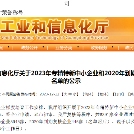
司
”荣誉称号。