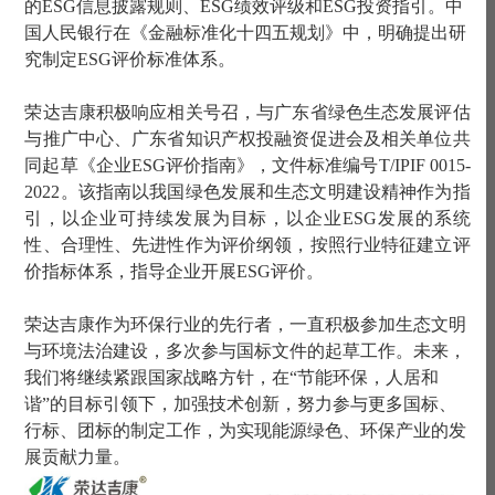
的ESG信息披露规则、ESG绩效评级和ESG投资指引。中
国人民银行在《金融标准化十四五规划》中，明确提出研
究制定ESG评价标准体系。
荣达吉康积极响应相关号召，与广东省绿色生态发展评估
与推广中心、广东省知识产权投融资促进会及相关单位共
同起草《企业
ESG评价指南》，文件标准编号T/IPIF 0015-
2022。该指南以我国绿色发展和生态文明建设精神作为指
引，以企业可持续发展为目标，以企业ESG发展的系统
性、合理性、先进性作为评价纲领，按照行业特征建立评
价指标体系，指导企业开展ESG评价。
荣达吉康作为环保行业的
先行者
，一直积极参加生态文明
与环境法治建设，多次参与国标文件的起草工作
。
未来，
我们将继续紧跟国家战略方针，在
“
节能环保
，
人居和
谐
”的目标引领下，加强技术创新，努力参与更多国标、
行标、团标的制定工作，为实现能源绿色、
环保产业
的发
展贡献力量。